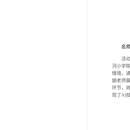
名师
活
河小学陈岩颜
情境，
娟老师展示了
环节，
现了A