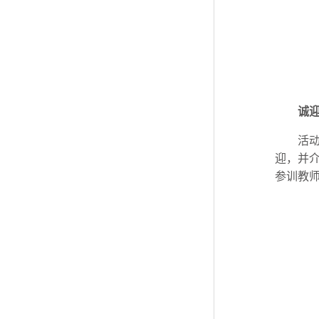
诚
活
迎，并
参训教