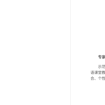
专
示
语课堂
合、个