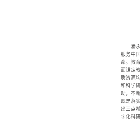
潘永
服务中国
命。教
面锚定
质资源
和科学
动，不
既是落
出三点希
字化科