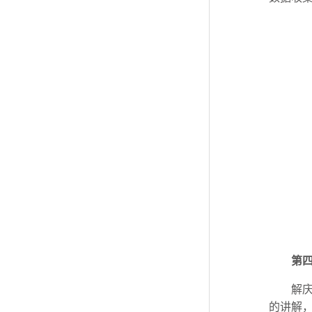
第
解
的讲解