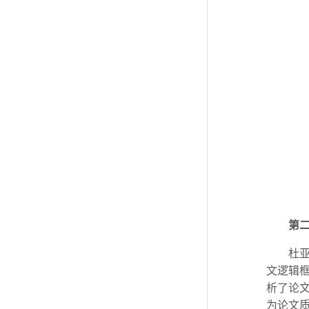
第
杜
文逻辑
析了论文
为论文