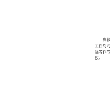
省
主任刘
福等作专
议。