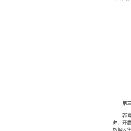
第
郭
养、开
数据收