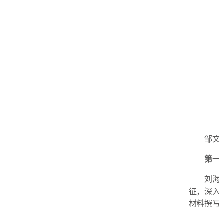
邹
第
刘
征，深
材料撰写