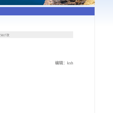
）
617次
编辑：kxh